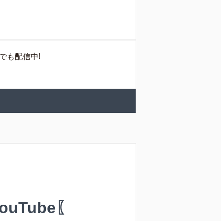
erでも配信中!
ouTube〖