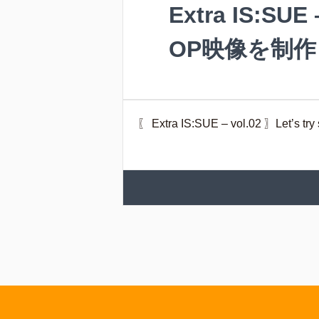
Extra IS:SUE 
OP映像を制
〖 Extra IS:SUE – vol.02 〗Let’s try