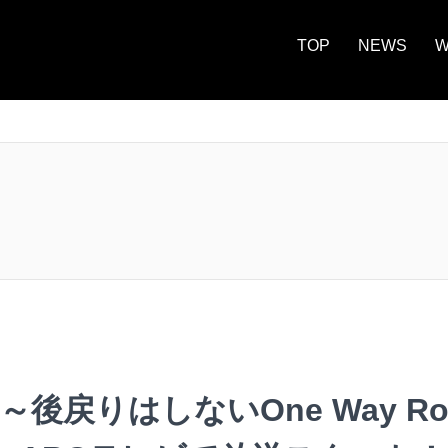
TOP
NEWS
W
un ～後戻りはしないOne Way R