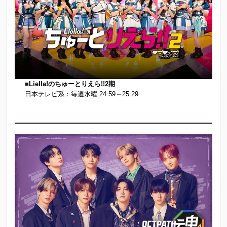
■
Liella!のちゅーとりえら!!2期
日本テレビ系：毎週水曜 24:59～25:29