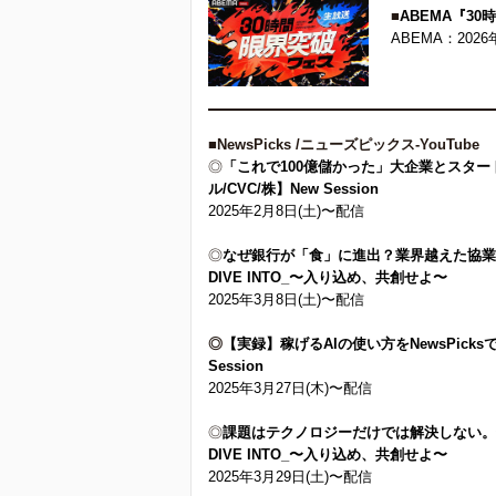
■
ABEMA『3
ABEMA：2026年
■
NewsPicks /ニューズピックス-YouTube
◎
「これで100億儲かった」大企業とスタート
ル/CVC/株】New Session
2025年2月8日(土)〜配信
◎
なぜ銀行が「食」に進出？業界越えた協業で
DIVE INTO_〜入り込め、共創せよ〜
2025年3月8日(土)〜配信
◎
【実録】稼げるAIの使い方をNewsPicks
Session
2025年3月27日(木)〜配信
◎
課題はテクノロジーだけでは解決しない。銀
DIVE INTO_〜入り込め、共創せよ〜
2025年3月29日(土)〜配信