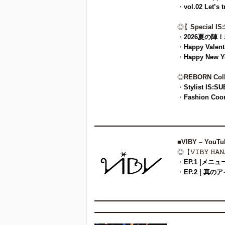
・
vol.02 Let’s 
◎
〖Special I
・
2026夏の陣
・
Happy Val
・
Happy New
◎
REBORN Coll
・
Stylist 
・
Fashion Coor
■
VIBY – YouTu
◎【
𝚅𝙸𝙱𝚈 𝙷𝙰
・
EP.1 |メニ
・
EP.2 | 真