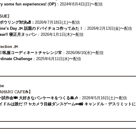
try some fun experiences!
(
OP)
：2024年8月4日(日)〜配信
S:SUE〗
！ボウリング対決🎳：
2026年7月18日(土)〜配信
entine’s Day ౨ৎ 話題のドバイチョコ作ってみた！
：2026年2月13日(金)〜配信
 Year!! 寝正月ヌッパン
：2026年1月1日(木)〜配信
ection ౨ৎ
IS:SUE!私服コーディネートチャレンジ👚
：2026/06/10(水)〜配信
dinate Challenge
：2025年6月11日(水)〜配信
be
𝙰𝙼𝙰𝚁𝚄 𝙲𝙰𝙵𝙴☕️】
ュー試作会🍽️ 大好きなパンケーキをつくる🥞🎶
：2026年5月16日(土)〜配信
のアイドルは誰だ !? ✨カメラ目線ダンスゲーム👀📸 キャンドル・デスリミットにも挑