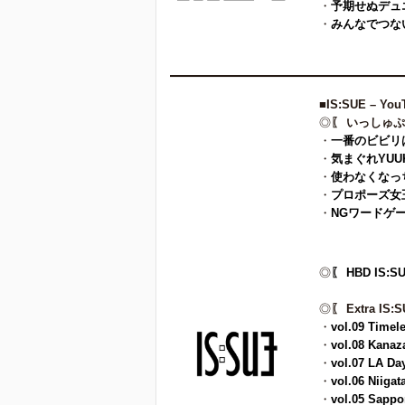
・
予期せぬデュ
・
みんなでつない
■
IS:SUE – You
◎
〖 いっしゅぷ
・
一番のビビリ
・
気まぐれYU
・
使わなくなっ
・
プロポーズ女
・
NGワードゲ
◎
〖 HBD IS:S
◎
〖 Extra IS:
・
vol.09 Timel
・
vol.08 Kana
・
vol.07 LA Da
・
vol.06
Niigat
・
vol.05 Sappo