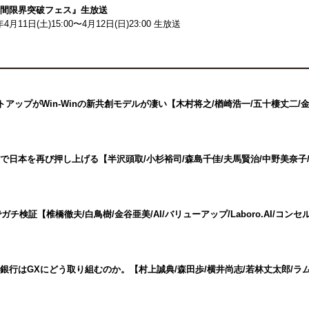
0時間限界突破フェス』生放送
4月11日(土)15:00〜4月12日(日)23:00 生放送
アップがWin-Winの新共創モデルが凄い【木村将之/楢崎浩一/五十棲丈二/
日本を再び押し上げる【半沢頭取/小杉裕司/森島千佳/夫馬賢治/中野美奈子/
でガチ検証【椎橋徹夫/白鳥樹/金谷亜美/AI/バリューアップ/Laboro.AI/コン
⾏はGXにどう取り組むのか。【村上誠典/森田歩/横井尚志/若林丈太郎/ラ