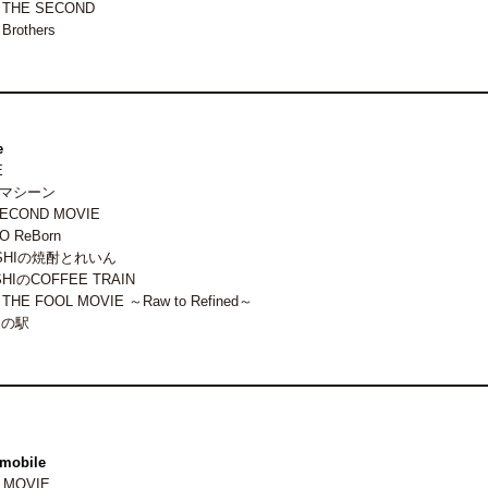
E THE SECOND
Brothers
e
E
ムマシーン
SECOND MOVIE
O ReBorn
SUSHIの焼酎とれいん
SHIのCOFFEE TRAIN
 THE FOOL MOVIE ～Raw to Refined～
道の駅
mobile
 MOVIE