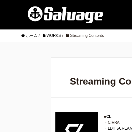
ホーム
/
WORKS
/
Streaming Contents
Streaming Co
■
CL
・CIRRA
・
LDH SCREA