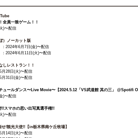
uTube
！全員一致ゲーム！！
(火)〜配信
ぼ）ノーカット版
』
：2024年6月7日(金)〜配信
』
：2024年6月11日(火)〜配信
なしレストラン！！
年5月28日(火)〜配信
年5月31日(金)〜配信
ールダンス〜Live Movie〜【2024.5.12「VS武道館 其の三」 @Spotifi O
(金)〜配信
秘密!!スマホの思い出写真選手権!!
(火)〜配信
目指せ!観光大使!!【in栃木県南ケ丘牧場】
年5月14日(火)〜配信