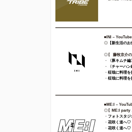
■
INI – YouTube
◎
【新生活のお
◎
〖 藤牧京介の
・
〈豚キムチ編
・
〈チャーハン
・
柾哉に料理を
・
柾哉に料理を
■
ME:I – YouTu
◎
〖ME:I party
・
フォトスタジ
・
花咲く道へ♡ 
・
花咲く道へ♡ 