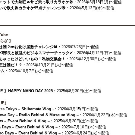
エットで大熱狂🔥サビ乗っ取りカラオケ🎤
：2026年5月18日(月)〜配信
で歌え🎤カラオケ95点チャレンジ🌟
：2026年5月13日(水)〜配信
Tube
らざ 〗
は誰？🫨お化け屋敷チャレンジ
💀
：2026/07/26(日)〜配信
UKI部長と波乱のビジネスマナーチェック✔
：2026年4月12日(日)〜配信
ちゃったけどいいもの！私物交換会！
：2025年12月30日(火)〜配信
王は誰だ！？
：2025年10月21日(火)〜配信
ーム
：2025年10月7日(火)〜配信
UE 〗HAPPY NANO DAY 2025
：2025年8月30日(土)〜配信
SUE〗
ess Tokyo – Shibamata Vlog
-：2026年3月15(日)〜配信
zawa Day – Radio Behind & Museum Vlog –
：2026年1月22日(木)〜配信
ys – Event Behind & Vlog –
：2025年9月20日(土)〜配信
a Days – Event Behind & Vlog –
：2025年7月10日(木)〜配信
ro Days – Event Behind & Vlog –
：2025年6月24日(火)〜配信