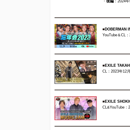
・
後編
：2024
■
DOBERMAN
YouTube＆CL：
■
EXILE TA
CL：2023年12
■
EXILE SHOK
CL&YouTube