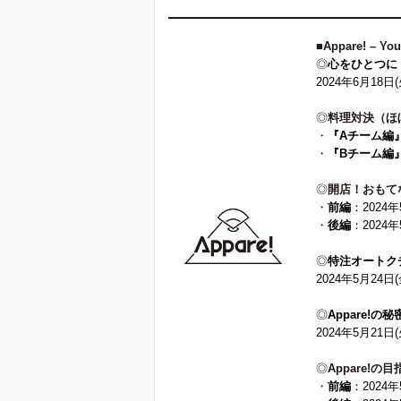
■
Appare! – Yo
◎
心をひとつに
2024年6月18日
◎
料理対決（ほ
・
『Aチーム編
・
『Bチーム編
◎
開店！おもて
・
前編
：2024
・
後編
：2024
◎
特注オートクチュ
2024年5月24日
◎
Appare!の
2024年5月21日
◎
Appare!の
・
前編
：2024