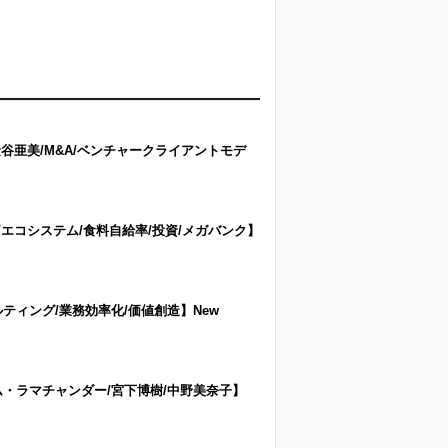
金谷亜美/M&A/ベンチャークライアントモデ
エコシステム/食料自給率/投資/メガバンク】
セルティング/業務効率化/価値創造】New
ム・ラマチャンダー/宮下博樹/中野美奈子】