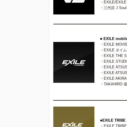
・EXILE/EXIL
・三代目 J Soul 
■
EXILE mobil
・EXILE MOVI
・EXILE タイ
・EXILE THE 
・EXILE STUDI
・EXILE AT
・EXILE ATSU
・EXILE AKIRA
・TAKAHIRO 
■
EXILE TRIBE 
・EXILE TRIBE