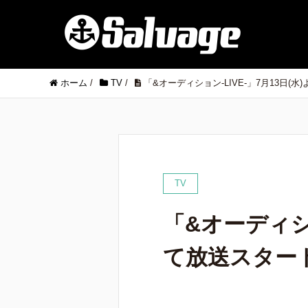
ホーム
/
TV
/
「&オーディション-LIVE-」7月13日
TV
「&オーディショ
て放送スター