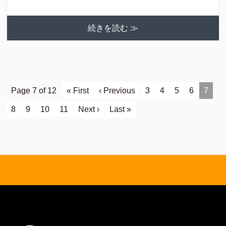
続きを読む ≫
Page 7 of 12
« First
‹ Previous
3
4
5
6
7
8
9
10
11
Next ›
Last »